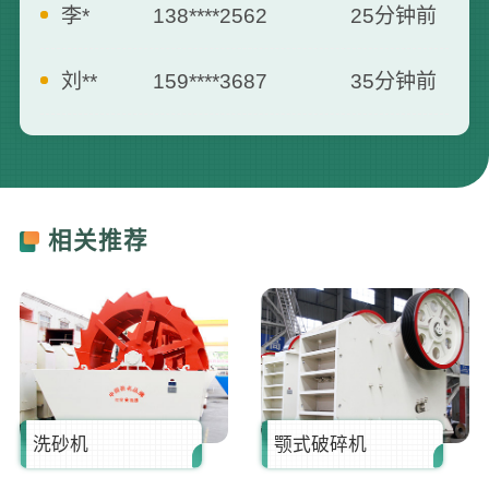
刘**
159****3687
35分钟前
曾**
135****3795
5分钟前
何**
139****2557
7分钟前
相关推荐
胡**
181****6660
13分钟前
张**
173****8712
16分钟前
罗**
187****0007
21分钟前
洗砂机
颚式破碎机