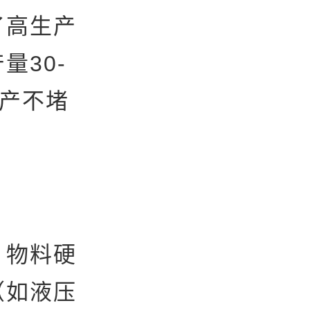
了高生产
量30-
高产不堵
。
、物料硬
（如液压