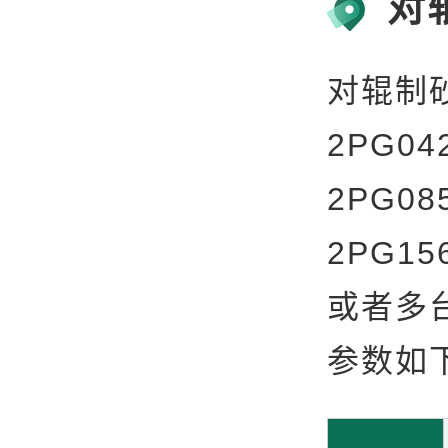
对
对辊制
2PG04
2PG08
2PG1
或者多
参数如