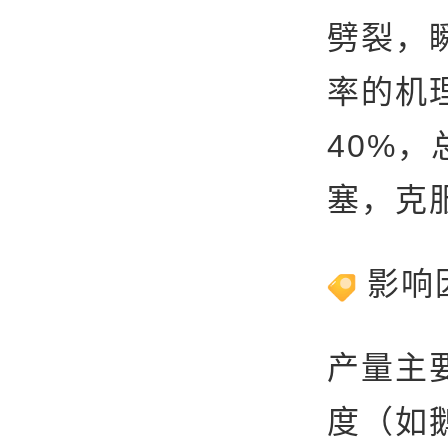
劈裂，
率的机
40%，
塞，克
影响
产量主
度（如