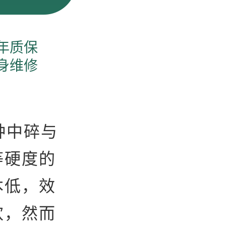
年质保
身维修
种中碎与
等硬度的
本低，效
欢，然而