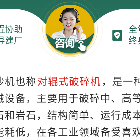
程协助
全
导建厂
终
砂机也称
对辊式破碎机
，是一
械设备，主要用于破碎中、高
石和岩石，结构简单、运行成
能耗低，在各工业领域备受喜