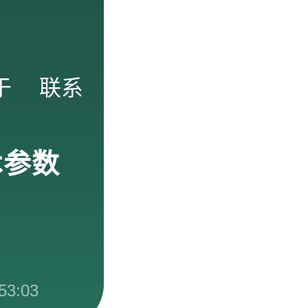
于
联系
术参数
53:03