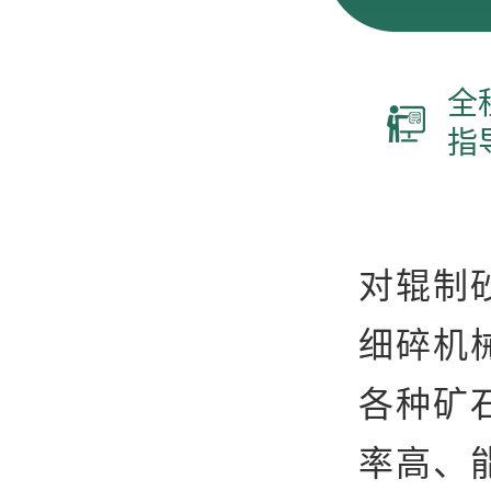
全
指
对辊制
细碎机
各种矿
率高、