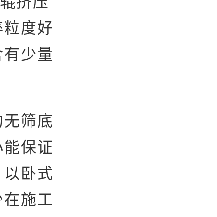
对辊挤压
碎粒度好
含有少量
的无筛底
小能保证
，以卧式
少在施工