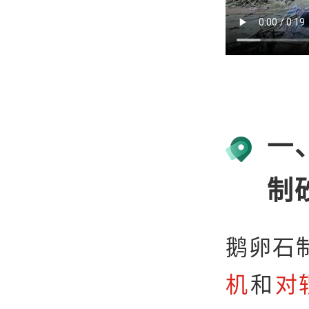
一
制
鹅卵石
机
和
对