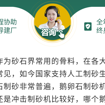
程协助
全
导建厂
终
作为砂石界常用的骨料，在各
常见，如今国家支持人工制砂
石制砂非常普遍，鹅卵石制砂
还是冲击制砂机比较好，哪个