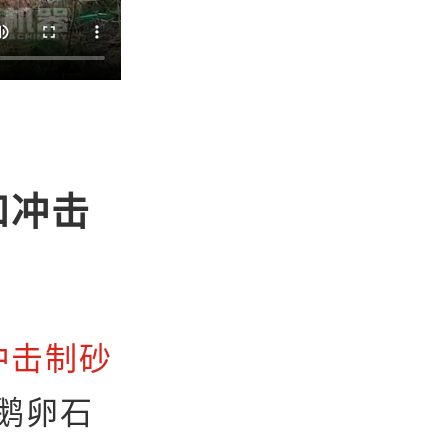
和冲击
冲击制砂
鹅卵石