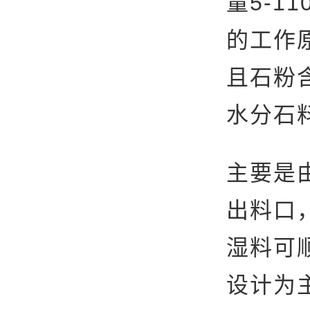
量5-
的工作
且石粉
水分石
主要是
出料口
湿料可
设计为