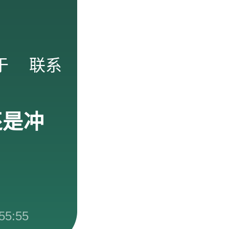
于
联系
还是冲
55:55