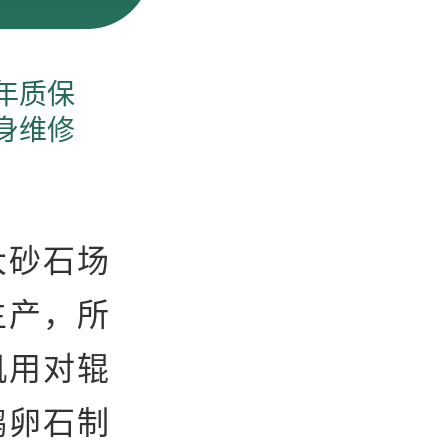
年质保
身维修
大砂石场
生产，所
机用对辊
鹅卵石制