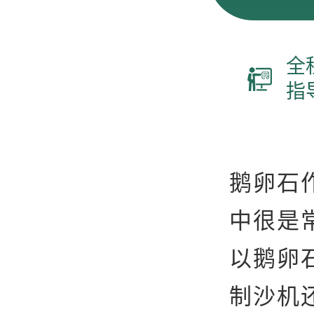
全
指
鹅卵石
中很是
以鹅卵
制沙机